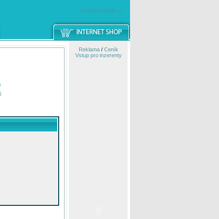
windowsmobile.cz
Reklama
/
Ceník
Vstup pro inzerenty
e
í