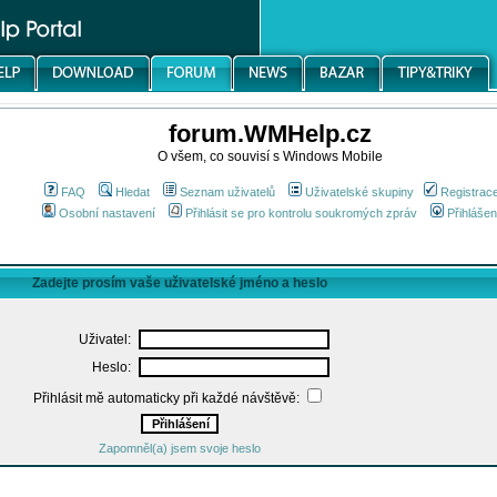
forum.WMHelp.cz
O všem, co souvisí s Windows Mobile
FAQ
Hledat
Seznam uživatelů
Uživatelské skupiny
Registrac
Osobní nastavení
Přihlásit se pro kontrolu soukromých zpráv
Přihlášen
Zadejte prosím vaše uživatelské jméno a heslo
Uživatel:
Heslo:
Přihlásit mě automaticky při každé návštěvě:
Zapomněl(a) jsem svoje heslo