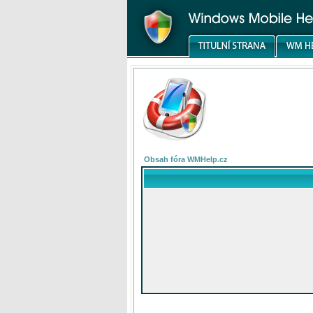
Obsah fóra WMHelp.cz