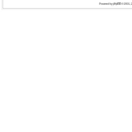
phpBB
Powered by
© 2001, 