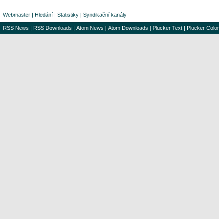
Webmaster
|
Hledání
|
Statistiky
|
Syndikační kanály
RSS News
|
RSS Downloads
|
Atom News
|
Atom Downloads
|
Plucker Text
|
Plucker Color