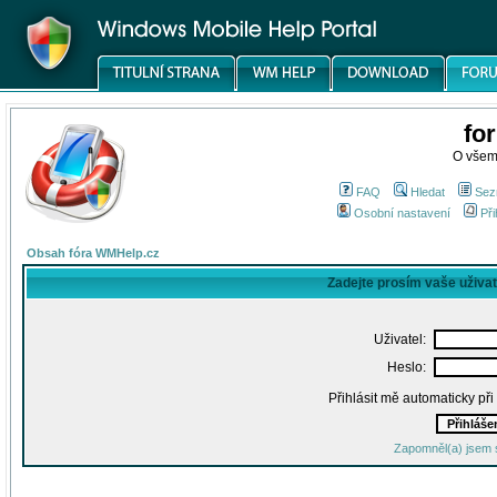
fo
O všem
FAQ
Hledat
Sez
Osobní nastavení
Při
Obsah fóra WMHelp.cz
Zadejte prosím vaše uživa
Uživatel:
Heslo:
Přihlásit mě automaticky př
Zapomněl(a) jsem 