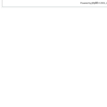
phpBB
Powered by
© 2001, 