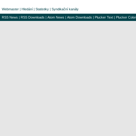
Webmaster
|
Hledání
|
Statistiky
|
Syndikační kanály
RSS News
|
RSS Downloads
|
Atom News
|
Atom Downloads
|
Plucker Text
|
Plucker Color