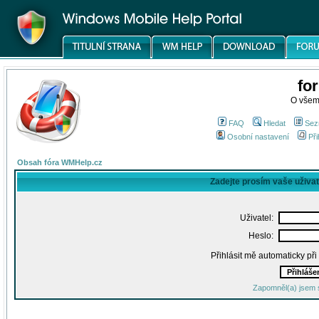
fo
O všem
FAQ
Hledat
Sez
Osobní nastavení
Při
Obsah fóra WMHelp.cz
Zadejte prosím vaše uživa
Uživatel:
Heslo:
Přihlásit mě automaticky př
Zapomněl(a) jsem 