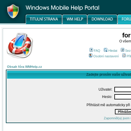
fo
O všem
FAQ
Hledat
Sez
Osobní nastavení
Při
Obsah fóra WMHelp.cz
Zadejte prosím vaše uživa
Uživatel:
Heslo:
Přihlásit mě automaticky př
Zapomněl(a) jsem 