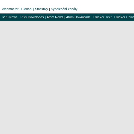
Webmaster
|
Hledání
|
Statistiky
|
Syndikační kanály
RSS News
|
RSS Downloads
|
Atom News
|
Atom Downloads
|
Plucker Text
|
Plucker Color