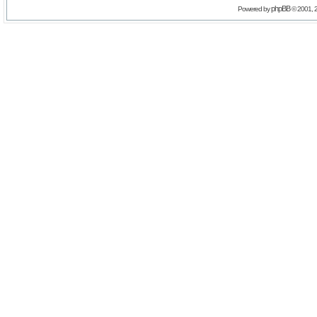
phpBB
Powered by
© 2001, 