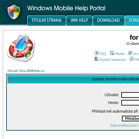
fo
O všem
FAQ
Hledat
Sez
Osobní nastavení
Při
Obsah fóra WMHelp.cz
Zadejte prosím vaše uživa
Uživatel:
Heslo:
Přihlásit mě automaticky př
Zapomněl(a) jsem 