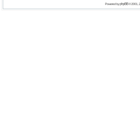
phpBB
Powered by
© 2001, 