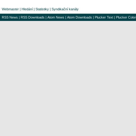
Webmaster
|
Hledání
|
Statistiky
|
Syndikační kanály
RSS News
|
RSS Downloads
|
Atom News
|
Atom Downloads
|
Plucker Text
|
Plucker Color