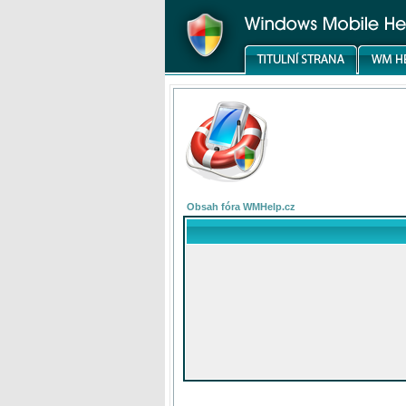
Obsah fóra WMHelp.cz