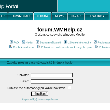
forum.WMHelp.cz
O všem, co souvisí s Windows Mobile
FAQ
Hledat
Seznam uživatelů
Uživatelské skupiny
Registrac
Osobní nastavení
Přihlásit se pro kontrolu soukromých zpráv
Přihlášen
Zadejte prosím vaše uživatelské jméno a heslo
Uživatel:
Heslo:
Přihlásit mě automaticky při každé návštěvě:
Zapomněl(a) jsem svoje heslo