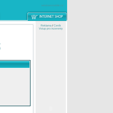
windowsmobile.cz
Reklama
/
Ceník
Vstup pro inzerenty
e
í