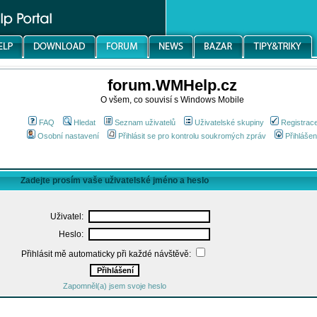
forum.WMHelp.cz
O všem, co souvisí s Windows Mobile
FAQ
Hledat
Seznam uživatelů
Uživatelské skupiny
Registrac
Osobní nastavení
Přihlásit se pro kontrolu soukromých zpráv
Přihlášen
Zadejte prosím vaše uživatelské jméno a heslo
Uživatel:
Heslo:
Přihlásit mě automaticky při každé návštěvě:
Zapomněl(a) jsem svoje heslo