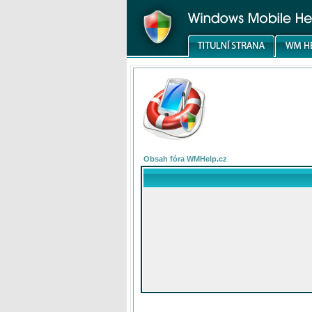
Obsah fóra WMHelp.cz