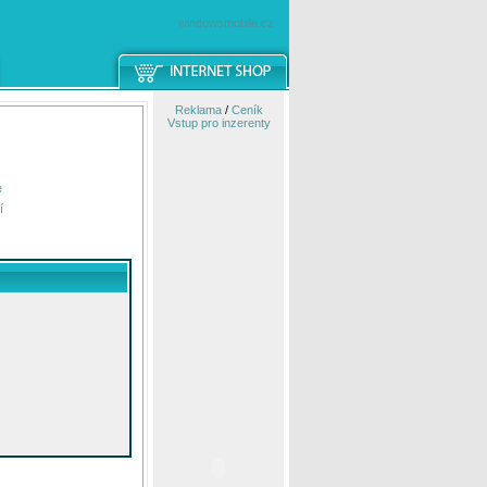
windowsmobile.cz
Reklama
/
Ceník
Vstup pro inzerenty
e
í