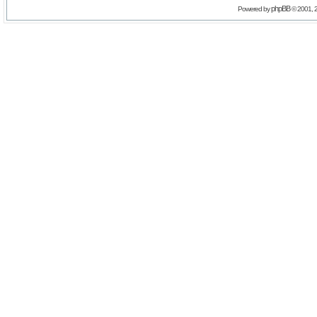
phpBB
Powered by
© 2001, 