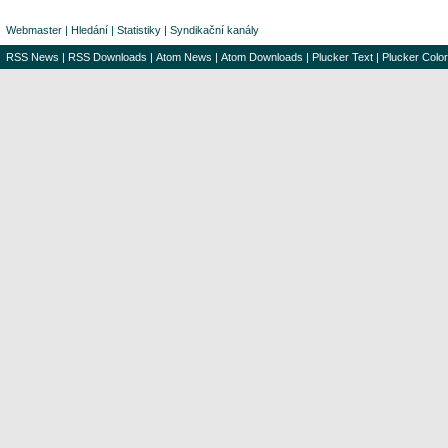
Webmaster
|
Hledání
|
Statistiky
|
Syndikační kanály
RSS News
|
RSS Downloads
|
Atom News
|
Atom Downloads
|
Plucker Text
|
Plucker Color