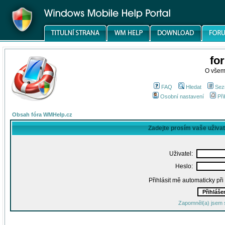
fo
O všem
FAQ
Hledat
Sez
Osobní nastavení
Při
Obsah fóra WMHelp.cz
Zadejte prosím vaše uživa
Uživatel:
Heslo:
Přihlásit mě automaticky př
Zapomněl(a) jsem 