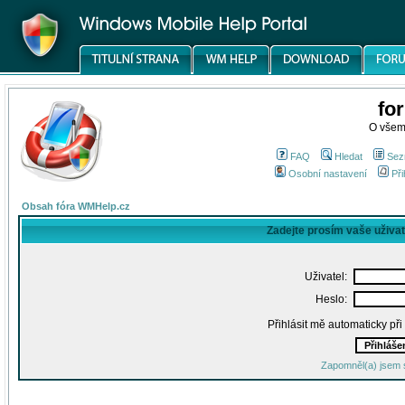
fo
O všem
FAQ
Hledat
Sez
Osobní nastavení
Při
Obsah fóra WMHelp.cz
Zadejte prosím vaše uživa
Uživatel:
Heslo:
Přihlásit mě automaticky př
Zapomněl(a) jsem 