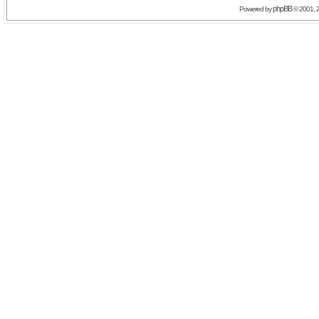
phpBB
Powered by
© 2001, 