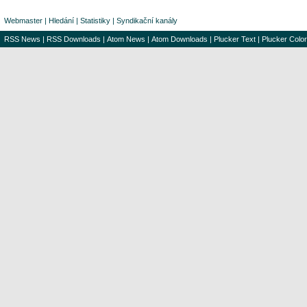
Webmaster
|
Hledání
|
Statistiky
|
Syndikační kanály
RSS News
|
RSS Downloads
|
Atom News
|
Atom Downloads
|
Plucker Text
|
Plucker Color