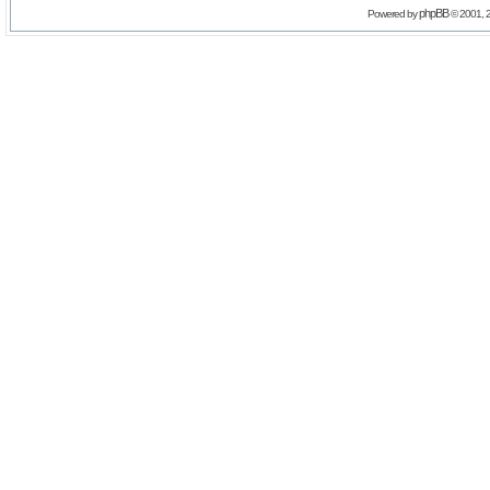
phpBB
Powered by
© 2001, 