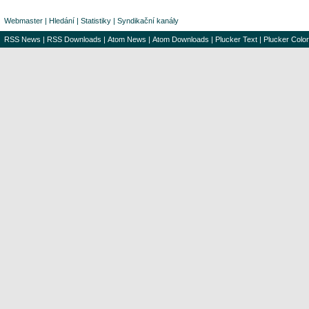
Webmaster
|
Hledání
|
Statistiky
|
Syndikační kanály
RSS News
|
RSS Downloads
|
Atom News
|
Atom Downloads
|
Plucker Text
|
Plucker Color