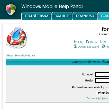
fo
O všem
FAQ
Hledat
Sez
Osobní nastavení
Při
Obsah fóra WMHelp.cz
Zadejte prosím vaše uživa
Uživatel:
Heslo:
Přihlásit mě automaticky př
Zapomněl(a) jsem 