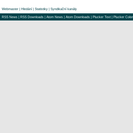
Webmaster
|
Hledání
|
Statistiky
|
Syndikační kanály
RSS News
|
RSS Downloads
|
Atom News
|
Atom Downloads
|
Plucker Text
|
Plucker Color