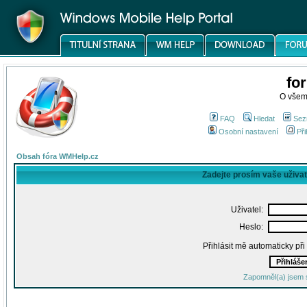
fo
O všem
FAQ
Hledat
Sez
Osobní nastavení
Při
Obsah fóra WMHelp.cz
Zadejte prosím vaše uživa
Uživatel:
Heslo:
Přihlásit mě automaticky př
Zapomněl(a) jsem 