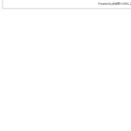
phpBB
Powered by
© 2001, 