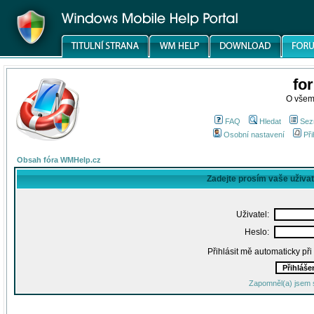
fo
O všem
FAQ
Hledat
Sez
Osobní nastavení
Při
Obsah fóra WMHelp.cz
Zadejte prosím vaše uživa
Uživatel:
Heslo:
Přihlásit mě automaticky př
Zapomněl(a) jsem 