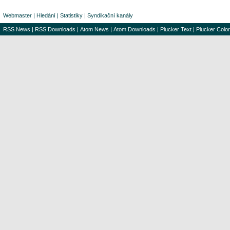
Webmaster
|
Hledání
|
Statistiky
|
Syndikační kanály
RSS News
|
RSS Downloads
|
Atom News
|
Atom Downloads
|
Plucker Text
|
Plucker Color