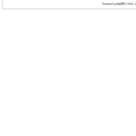
phpBB
Powered by
© 2001, 