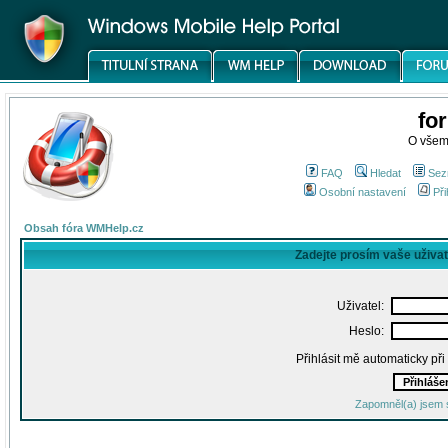
fo
O všem
FAQ
Hledat
Sez
Osobní nastavení
Při
Obsah fóra WMHelp.cz
Zadejte prosím vaše uživa
Uživatel:
Heslo:
Přihlásit mě automaticky př
Zapomněl(a) jsem 