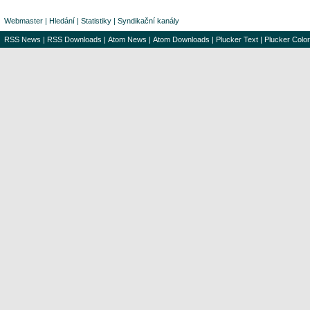
Webmaster
|
Hledání
|
Statistiky
|
Syndikační kanály
RSS News
|
RSS Downloads
|
Atom News
|
Atom Downloads
|
Plucker Text
|
Plucker Color