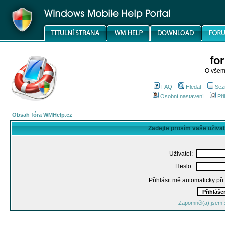
fo
O všem
FAQ
Hledat
Sez
Osobní nastavení
Při
Obsah fóra WMHelp.cz
Zadejte prosím vaše uživa
Uživatel:
Heslo:
Přihlásit mě automaticky př
Zapomněl(a) jsem 