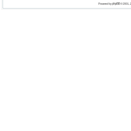
phpBB
Powered by
© 2001, 