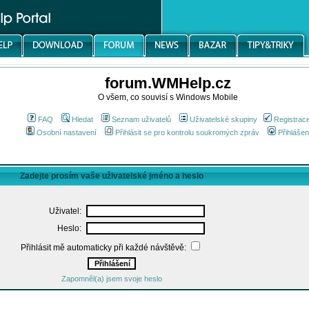
forum.WMHelp.cz
O všem, co souvisí s Windows Mobile
FAQ
Hledat
Seznam uživatelů
Uživatelské skupiny
Registrac
Osobní nastavení
Přihlásit se pro kontrolu soukromých zpráv
Přihlášen
Zadejte prosím vaše uživatelské jméno a heslo
Uživatel:
Heslo:
Přihlásit mě automaticky při každé návštěvě:
Zapomněl(a) jsem svoje heslo