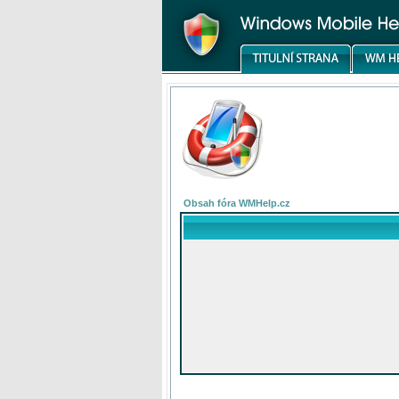
Obsah fóra WMHelp.cz