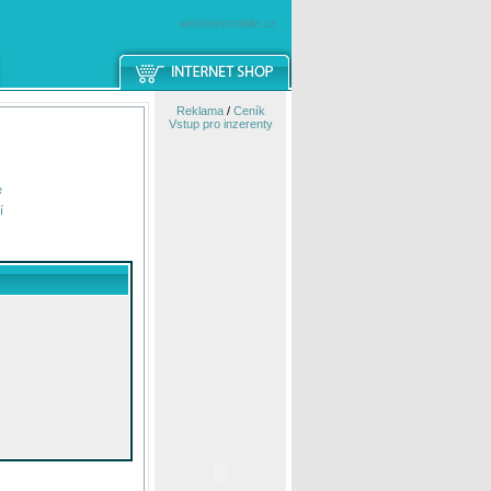
windowsmobile.cz
Reklama
/
Ceník
Vstup pro inzerenty
e
í