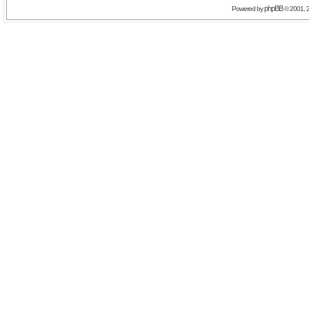
phpBB
Powered by
© 2001, 