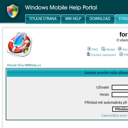
fo
O všem
FAQ
Hledat
Sez
Osobní nastavení
Při
Obsah fóra WMHelp.cz
Zadejte prosím vaše uživa
Uživatel:
Heslo:
Přihlásit mě automaticky př
Zapomněl(a) jsem 