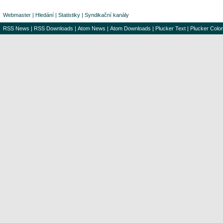
Webmaster
|
Hledání
|
Statistiky
|
Syndikační kanály
RSS News
|
RSS Downloads
|
Atom News
|
Atom Downloads
|
Plucker Text
|
Plucker Color