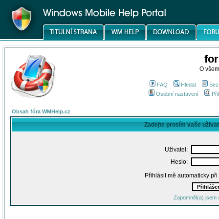
fo
O všem
FAQ
Hledat
Sez
Osobní nastavení
Při
Obsah fóra WMHelp.cz
Zadejte prosím vaše uživa
Uživatel:
Heslo:
Přihlásit mě automaticky př
Zapomněl(a) jsem 