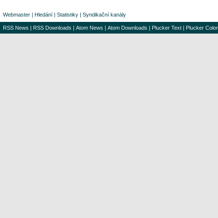
Webmaster
|
Hledání
|
Statistiky
|
Syndikační kanály
RSS News
|
RSS Downloads
|
Atom News
|
Atom Downloads
|
Plucker Text
|
Plucker Color