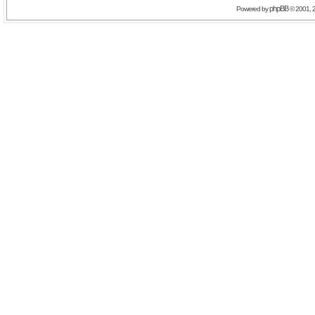
phpBB
Powered by
© 2001, 