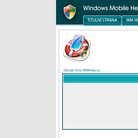
Obsah fóra WMHelp.cz