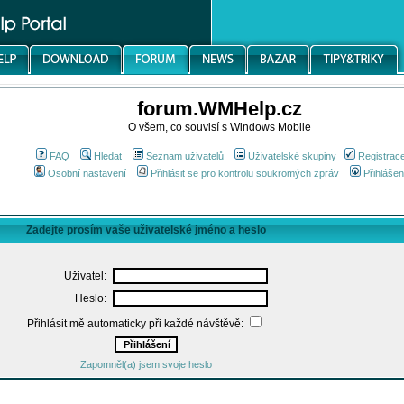
forum.WMHelp.cz
O všem, co souvisí s Windows Mobile
FAQ
Hledat
Seznam uživatelů
Uživatelské skupiny
Registrac
Osobní nastavení
Přihlásit se pro kontrolu soukromých zpráv
Přihlášen
Zadejte prosím vaše uživatelské jméno a heslo
Uživatel:
Heslo:
Přihlásit mě automaticky při každé návštěvě:
Zapomněl(a) jsem svoje heslo