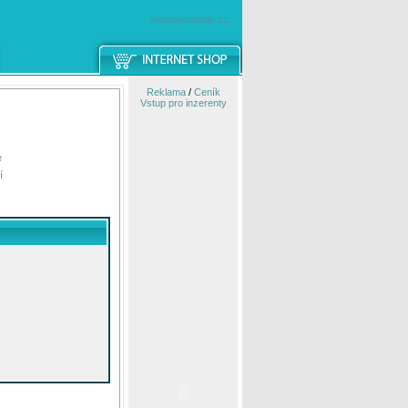
windowsmobile.cz
Reklama
/
Ceník
Vstup pro inzerenty
e
í