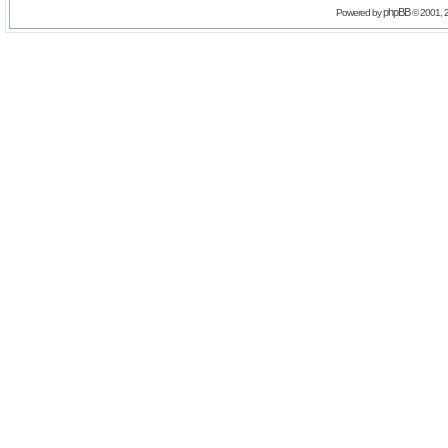
phpBB
Powered by
© 2001, 