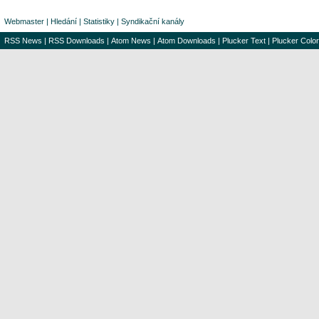
Webmaster
|
Hledání
|
Statistiky
|
Syndikační kanály
RSS News
|
RSS Downloads
|
Atom News
|
Atom Downloads
|
Plucker Text
|
Plucker Color