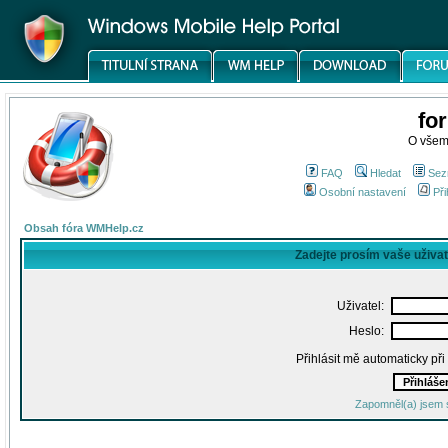
fo
O všem
FAQ
Hledat
Sez
Osobní nastavení
Při
Obsah fóra WMHelp.cz
Zadejte prosím vaše uživa
Uživatel:
Heslo:
Přihlásit mě automaticky př
Zapomněl(a) jsem 