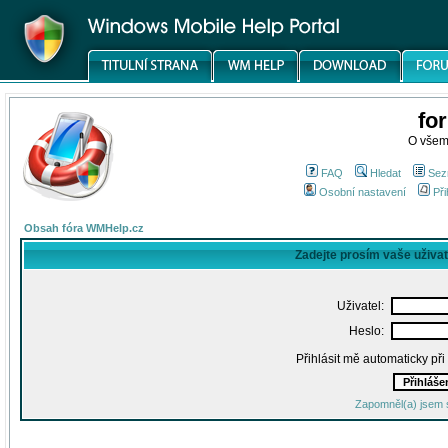
fo
O všem
FAQ
Hledat
Sez
Osobní nastavení
Při
Obsah fóra WMHelp.cz
Zadejte prosím vaše uživa
Uživatel:
Heslo:
Přihlásit mě automaticky př
Zapomněl(a) jsem 