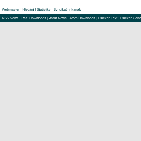
Webmaster
|
Hledání
|
Statistiky
|
Syndikační kanály
RSS News
|
RSS Downloads
|
Atom News
|
Atom Downloads
|
Plucker Text
|
Plucker Color