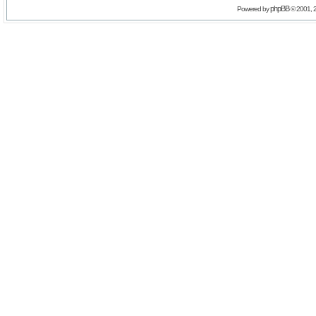
phpBB
Powered by
© 2001, 