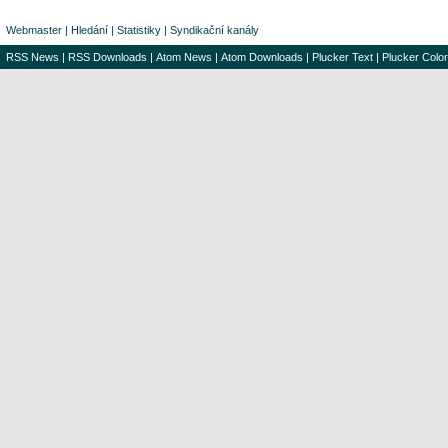
Webmaster
|
Hledání
|
Statistiky
|
Syndikační kanály
RSS News
|
RSS Downloads
|
Atom News
|
Atom Downloads
|
Plucker Text
|
Plucker Color