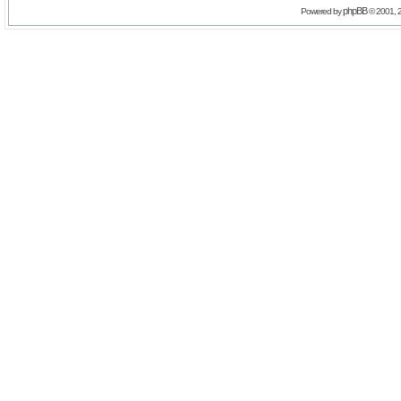
phpBB
Powered by
© 2001, 