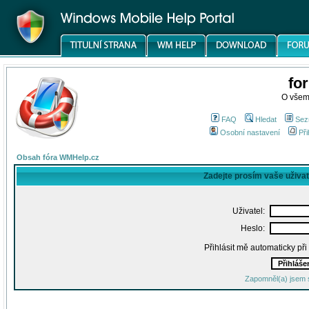
fo
O všem
FAQ
Hledat
Sez
Osobní nastavení
Při
Obsah fóra WMHelp.cz
Zadejte prosím vaše uživa
Uživatel:
Heslo:
Přihlásit mě automaticky př
Zapomněl(a) jsem 