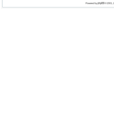
phpBB
Powered by
© 2001, 