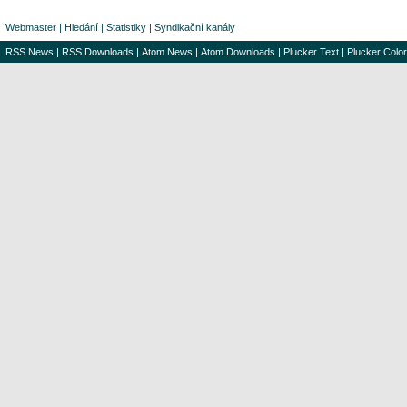
Webmaster
|
Hledání
|
Statistiky
|
Syndikační kanály
RSS News
|
RSS Downloads
|
Atom News
|
Atom Downloads
|
Plucker Text
|
Plucker Color