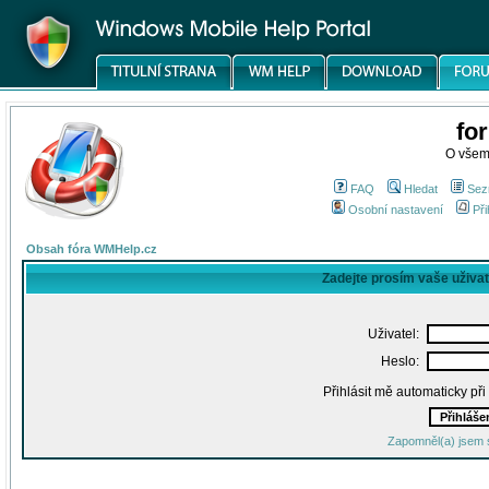
fo
O všem
FAQ
Hledat
Sez
Osobní nastavení
Při
Obsah fóra WMHelp.cz
Zadejte prosím vaše uživa
Uživatel:
Heslo:
Přihlásit mě automaticky př
Zapomněl(a) jsem 