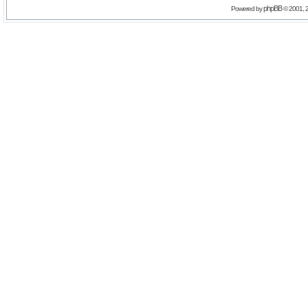
phpBB
Powered by
© 2001, 