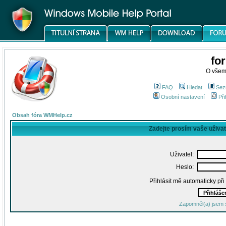
fo
O všem
FAQ
Hledat
Sez
Osobní nastavení
Při
Obsah fóra WMHelp.cz
Zadejte prosím vaše uživa
Uživatel:
Heslo:
Přihlásit mě automaticky př
Zapomněl(a) jsem 