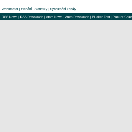
Webmaster
|
Hledání
|
Statistiky
|
Syndikační kanály
RSS News
|
RSS Downloads
|
Atom News
|
Atom Downloads
|
Plucker Text
|
Plucker Color