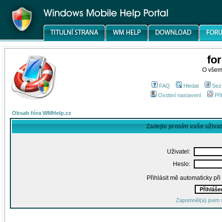
fo
O všem
FAQ
Hledat
Sez
Osobní nastavení
Při
Obsah fóra WMHelp.cz
Zadejte prosím vaše uživa
Uživatel:
Heslo:
Přihlásit mě automaticky př
Zapomněl(a) jsem 