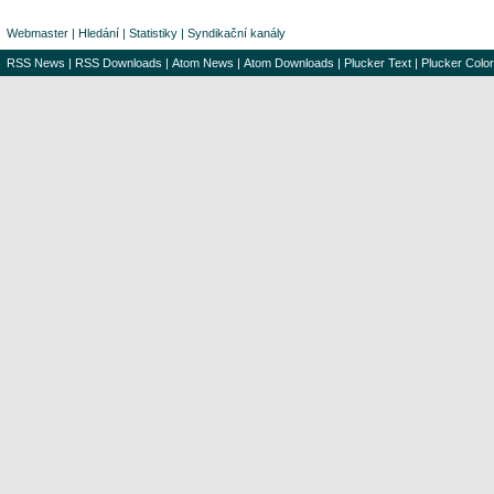
Webmaster
|
Hledání
|
Statistiky
|
Syndikační kanály
RSS News
|
RSS Downloads
|
Atom News
|
Atom Downloads
|
Plucker Text
|
Plucker Color