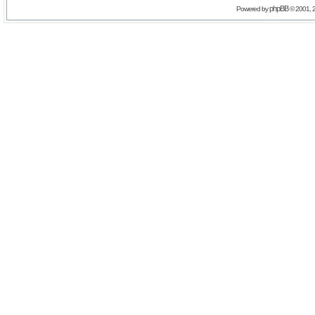
phpBB
Powered by
© 2001, 