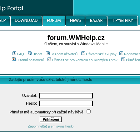
forum.WMHelp.cz
O všem, co souvisí s Windows Mobile
FAQ
Hledat
Seznam uživatelů
Uživatelské skupiny
Registrac
Osobní nastavení
Přihlásit se pro kontrolu soukromých zpráv
Přihlášen
Zadejte prosím vaše uživatelské jméno a heslo
Uživatel:
Heslo:
Přihlásit mě automaticky při každé návštěvě:
Zapomněl(a) jsem svoje heslo