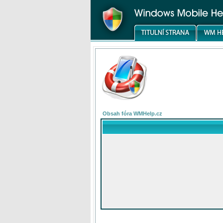
Obsah fóra WMHelp.cz