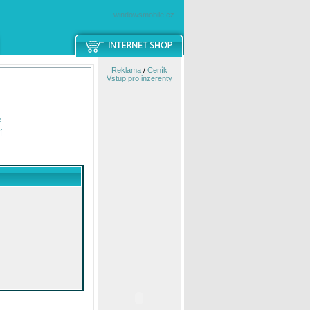
windowsmobile.cz
Reklama
/
Ceník
Vstup pro inzerenty
e
í