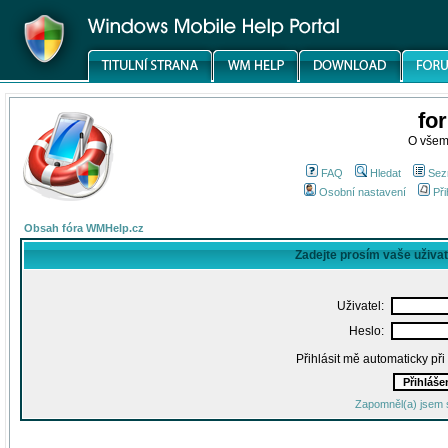
fo
O všem
FAQ
Hledat
Sez
Osobní nastavení
Při
Obsah fóra WMHelp.cz
Zadejte prosím vaše uživa
Uživatel:
Heslo:
Přihlásit mě automaticky př
Zapomněl(a) jsem 