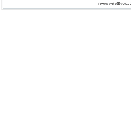
phpBB
Powered by
© 2001, 