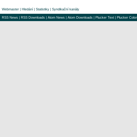
Webmaster
|
Hledání
|
Statistiky
|
Syndikační kanály
RSS News
|
RSS Downloads
|
Atom News
|
Atom Downloads
|
Plucker Text
|
Plucker Color