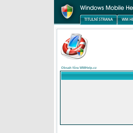
Obsah fóra WMHelp.cz