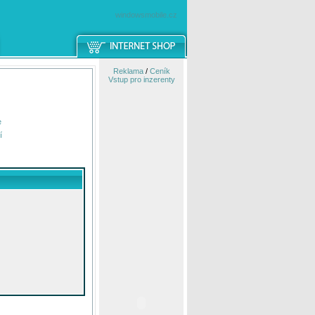
windowsmobile.cz
Reklama
/
Ceník
Vstup pro inzerenty
e
í