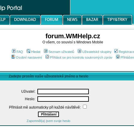
forum.WMHelp.cz
O všem, co souvisí s Windows Mobile
FAQ
Hledat
Seznam uživatelů
Uživatelské skupiny
Registrac
Osobní nastavení
Přihlásit se pro kontrolu soukromých zpráv
Přihlášen
Zadejte prosím vaše uživatelské jméno a heslo
Uživatel:
Heslo:
Přihlásit mě automaticky při každé návštěvě:
Zapomněl(a) jsem svoje heslo