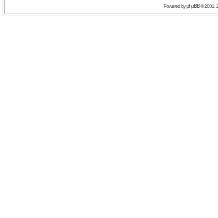
phpBB
Powered by
© 2001, 