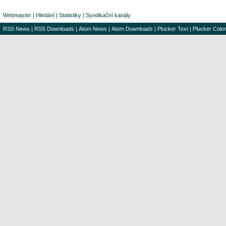
Webmaster
|
Hledání
|
Statistiky
|
Syndikační kanály
RSS News
|
RSS Downloads
|
Atom News
|
Atom Downloads
|
Plucker Text
|
Plucker Color