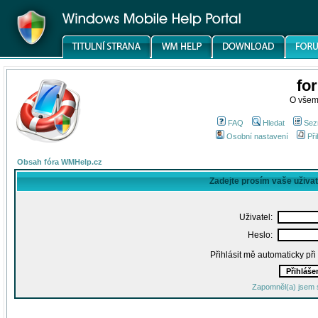
fo
O všem
FAQ
Hledat
Sez
Osobní nastavení
Při
Obsah fóra WMHelp.cz
Zadejte prosím vaše uživa
Uživatel:
Heslo:
Přihlásit mě automaticky př
Zapomněl(a) jsem 