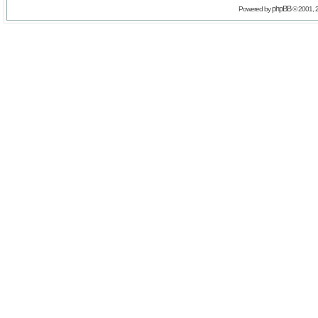
phpBB
Powered by
© 2001, 