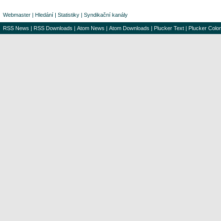
Webmaster
|
Hledání
|
Statistiky
|
Syndikační kanály
RSS News
|
RSS Downloads
|
Atom News
|
Atom Downloads
|
Plucker Text
|
Plucker Color