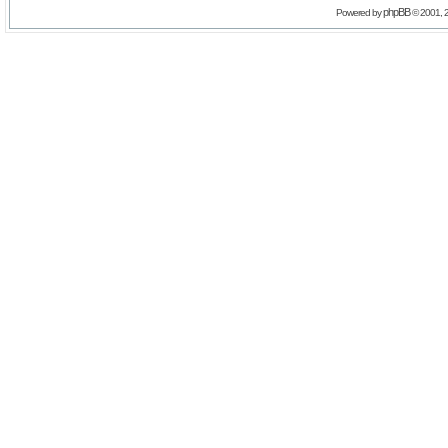
phpBB
Powered by
© 2001, 