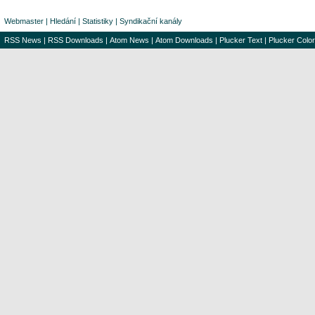
Webmaster
|
Hledání
|
Statistiky
|
Syndikační kanály
RSS News
|
RSS Downloads
|
Atom News
|
Atom Downloads
|
Plucker Text
|
Plucker Color