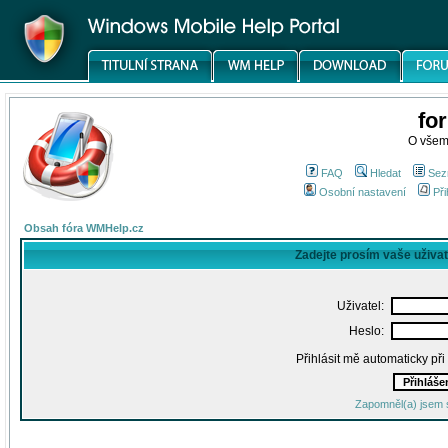
fo
O všem
FAQ
Hledat
Sez
Osobní nastavení
Při
Obsah fóra WMHelp.cz
Zadejte prosím vaše uživa
Uživatel:
Heslo:
Přihlásit mě automaticky př
Zapomněl(a) jsem 