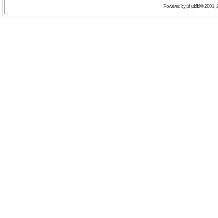
phpBB
Powered by
© 2001, 