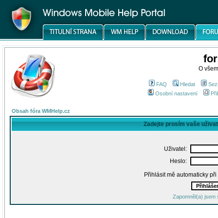
fo
O všem
FAQ
Hledat
Sez
Osobní nastavení
Při
Obsah fóra WMHelp.cz
Zadejte prosím vaše uživa
Uživatel:
Heslo:
Přihlásit mě automaticky př
Zapomněl(a) jsem 