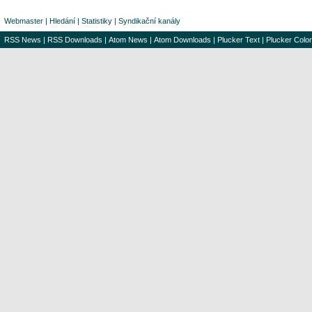
Webmaster
|
Hledání
|
Statistiky
|
Syndikační kanály
RSS News
|
RSS Downloads
|
Atom News
|
Atom Downloads
|
Plucker Text
|
Plucker Color