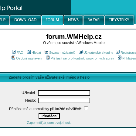
forum.WMHelp.cz
O všem, co souvisí s Windows Mobile
FAQ
Hledat
Seznam uživatelů
Uživatelské skupiny
Registrac
Osobní nastavení
Přihlásit se pro kontrolu soukromých zpráv
Přihlášen
Zadejte prosím vaše uživatelské jméno a heslo
Uživatel:
Heslo:
Přihlásit mě automaticky při každé návštěvě:
Zapomněl(a) jsem svoje heslo