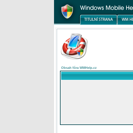
Obsah fóra WMHelp.cz