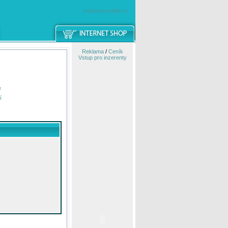
windowsmobile.cz
Reklama
/
Ceník
Vstup pro inzerenty
e
í