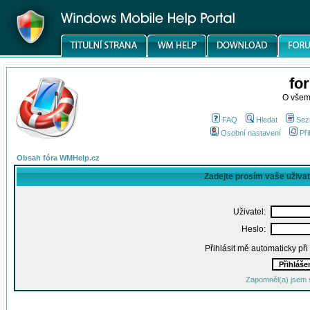
fo
O všem
FAQ
Hledat
Sez
Osobní nastavení
Při
Obsah fóra WMHelp.cz
Zadejte prosím vaše uživa
Uživatel:
Heslo:
Přihlásit mě automaticky př
Zapomněl(a) jsem 