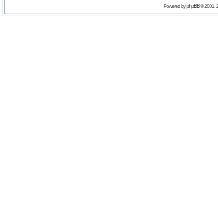
phpBB
Powered by
© 2001, 