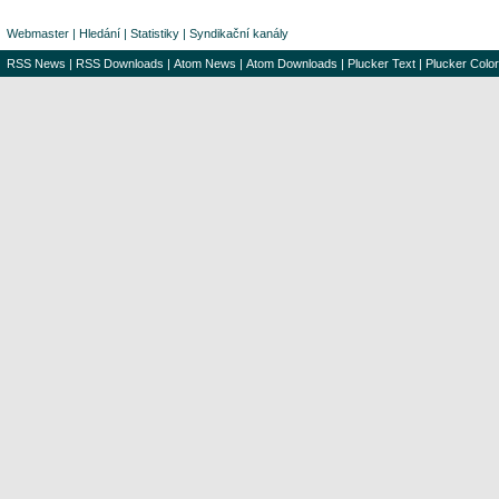
Webmaster
|
Hledání
|
Statistiky
|
Syndikační kanály
RSS News
|
RSS Downloads
|
Atom News
|
Atom Downloads
|
Plucker Text
|
Plucker Color