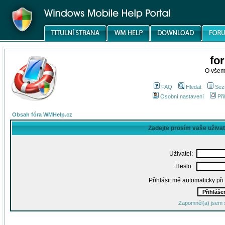
fo
O všem
FAQ
Hledat
Sez
Osobní nastavení
Při
Obsah fóra WMHelp.cz
Zadejte prosím vaše uživa
Uživatel:
Heslo:
Přihlásit mě automaticky př
Zapomněl(a) jsem 