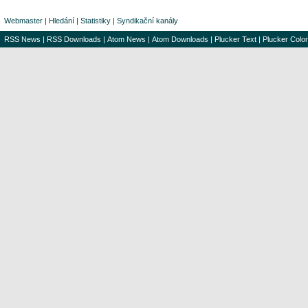
Webmaster
|
Hledání
|
Statistiky
|
Syndikační kanály
RSS News
|
RSS Downloads
|
Atom News
|
Atom Downloads
|
Plucker Text
|
Plucker Color