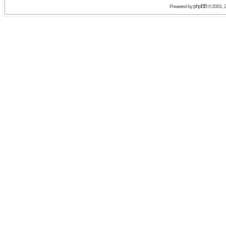
phpBB
Powered by
© 2001, 