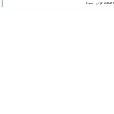
phpBB
Powered by
© 2001, 