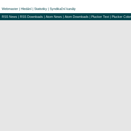
Webmaster
|
Hledání
|
Statistiky
|
Syndikační kanály
RSS News
|
RSS Downloads
|
Atom News
|
Atom Downloads
|
Plucker Text
|
Plucker Color