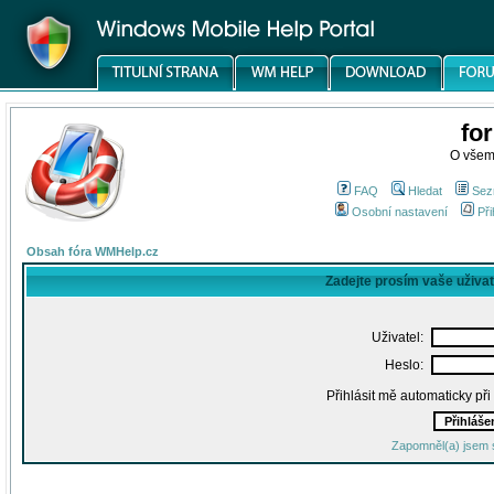
fo
O všem
FAQ
Hledat
Sez
Osobní nastavení
Při
Obsah fóra WMHelp.cz
Zadejte prosím vaše uživa
Uživatel:
Heslo:
Přihlásit mě automaticky př
Zapomněl(a) jsem 