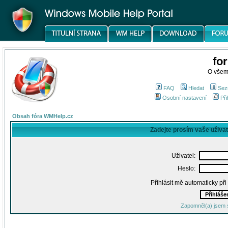
fo
O všem
FAQ
Hledat
Sez
Osobní nastavení
Při
Obsah fóra WMHelp.cz
Zadejte prosím vaše uživa
Uživatel:
Heslo:
Přihlásit mě automaticky př
Zapomněl(a) jsem 