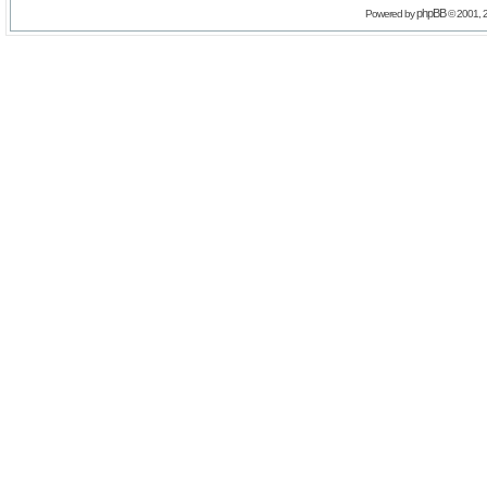
phpBB
Powered by
© 2001, 