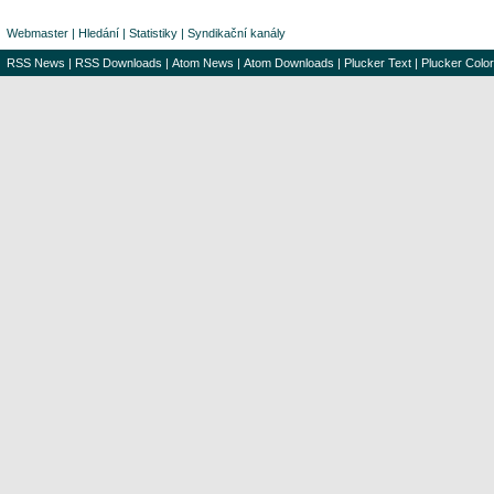
Webmaster
|
Hledání
|
Statistiky
|
Syndikační kanály
RSS News
|
RSS Downloads
|
Atom News
|
Atom Downloads
|
Plucker Text
|
Plucker Color