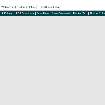
Webmaster
|
Hledání
|
Statistiky
|
Syndikační kanály
RSS News
|
RSS Downloads
|
Atom News
|
Atom Downloads
|
Plucker Text
|
Plucker Color