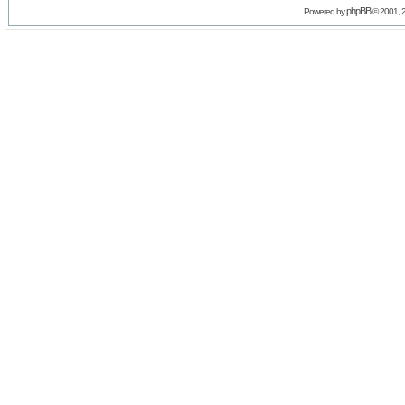
phpBB
Powered by
© 2001, 