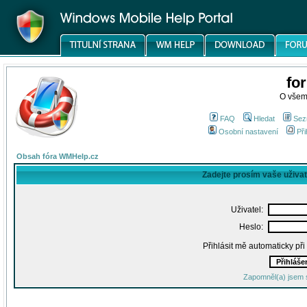
fo
O všem
FAQ
Hledat
Sez
Osobní nastavení
Při
Obsah fóra WMHelp.cz
Zadejte prosím vaše uživa
Uživatel:
Heslo:
Přihlásit mě automaticky př
Zapomněl(a) jsem 