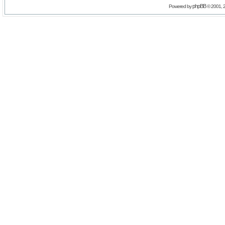
phpBB
Powered by
© 2001, 