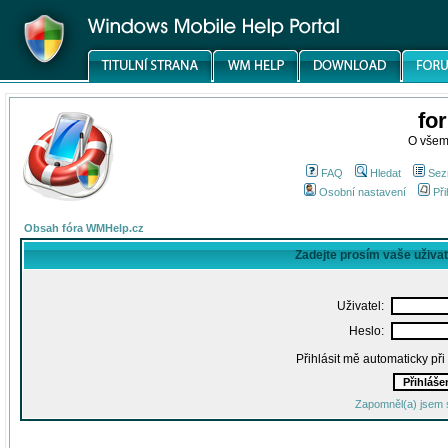
fo
O všem
FAQ
Hledat
Sez
Osobní nastavení
Při
Obsah fóra WMHelp.cz
Zadejte prosím vaše uživa
Uživatel:
Heslo:
Přihlásit mě automaticky př
Zapomněl(a) jsem 