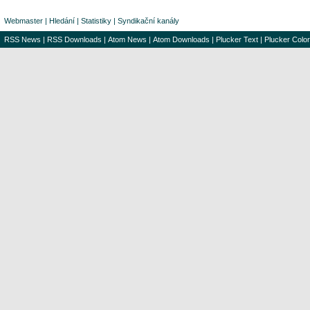
Webmaster
|
Hledání
|
Statistiky
|
Syndikační kanály
RSS News
|
RSS Downloads
|
Atom News
|
Atom Downloads
|
Plucker Text
|
Plucker Color