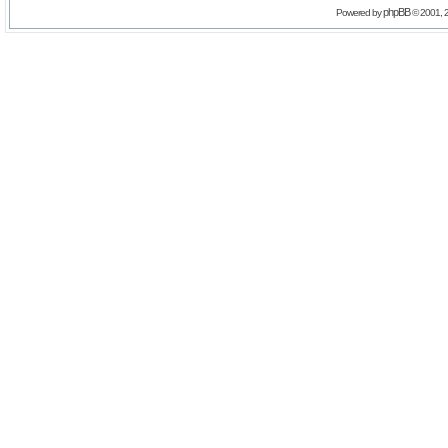
phpBB
Powered by
© 2001, 