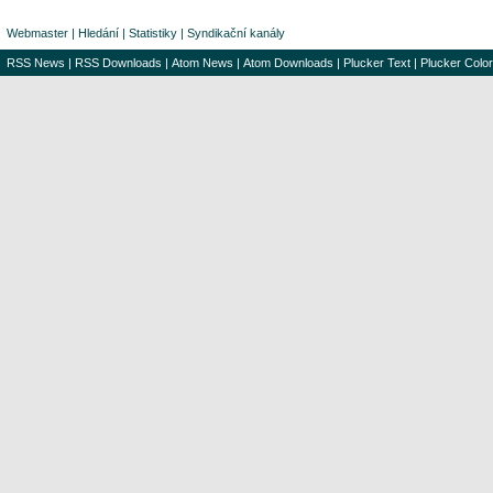
Webmaster
|
Hledání
|
Statistiky
|
Syndikační kanály
RSS News
|
RSS Downloads
|
Atom News
|
Atom Downloads
|
Plucker Text
|
Plucker Color