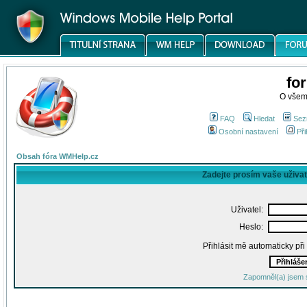
fo
O všem
FAQ
Hledat
Sez
Osobní nastavení
Při
Obsah fóra WMHelp.cz
Zadejte prosím vaše uživa
Uživatel:
Heslo:
Přihlásit mě automaticky př
Zapomněl(a) jsem 