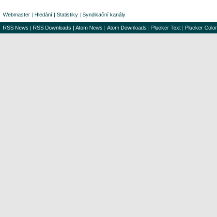
Webmaster
|
Hledání
|
Statistiky
|
Syndikační kanály
RSS News
|
RSS Downloads
|
Atom News
|
Atom Downloads
|
Plucker Text
|
Plucker Color