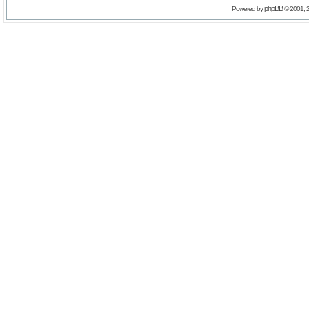
phpBB
Powered by
© 2001, 