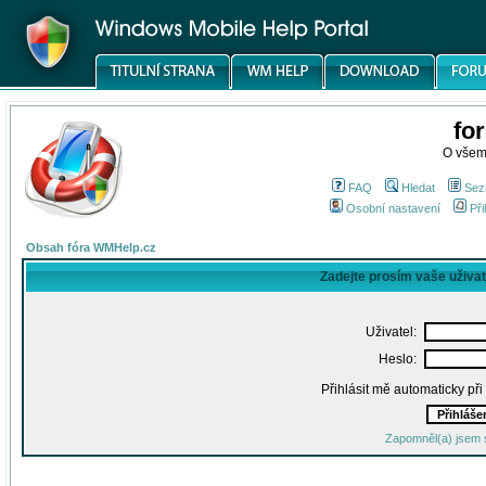
fo
O všem
FAQ
Hledat
Sez
Osobní nastavení
Při
Obsah fóra WMHelp.cz
Zadejte prosím vaše uživa
Uživatel:
Heslo:
Přihlásit mě automaticky př
Zapomněl(a) jsem 