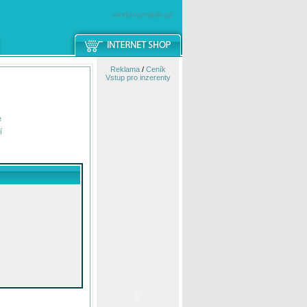
windowsmobile.cz
Reklama
/
Ceník
Vstup pro inzerenty
e
í