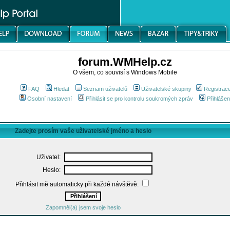
forum.WMHelp.cz
O všem, co souvisí s Windows Mobile
FAQ
Hledat
Seznam uživatelů
Uživatelské skupiny
Registrac
Osobní nastavení
Přihlásit se pro kontrolu soukromých zpráv
Přihlášen
Zadejte prosím vaše uživatelské jméno a heslo
Uživatel:
Heslo:
Přihlásit mě automaticky při každé návštěvě:
Zapomněl(a) jsem svoje heslo