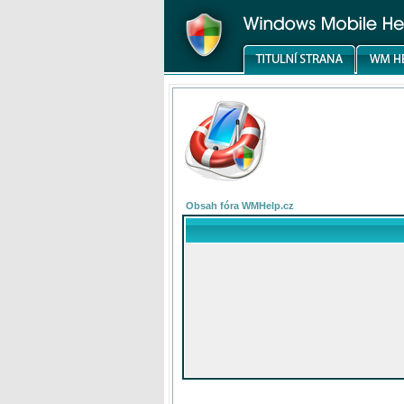
Obsah fóra WMHelp.cz