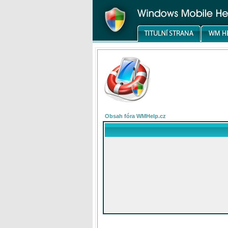
Obsah fóra WMHelp.cz