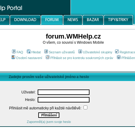
forum.WMHelp.cz
O všem, co souvisí s Windows Mobile
FAQ
Hledat
Seznam uživatelů
Uživatelské skupiny
Registrac
Osobní nastavení
Přihlásit se pro kontrolu soukromých zpráv
Přihlášen
Zadejte prosím vaše uživatelské jméno a heslo
Uživatel:
Heslo:
Přihlásit mě automaticky při každé návštěvě:
Zapomněl(a) jsem svoje heslo