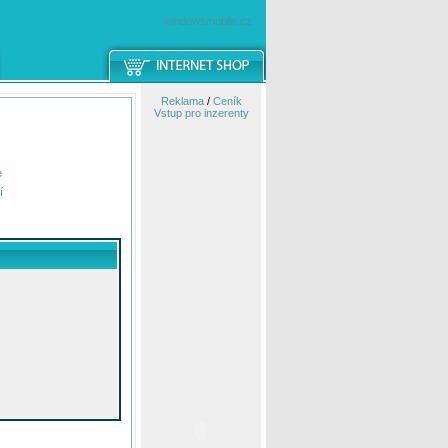
windowsmobile.cz
Reklama
/
Ceník
Vstup pro inzerenty
e
í