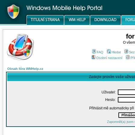
fo
O všem
FAQ
Hledat
Sez
Osobní nastavení
Při
Obsah fóra WMHelp.cz
Zadejte prosím vaše uživa
Uživatel:
Heslo:
Přihlásit mě automaticky př
Zapomněl(a) jsem 