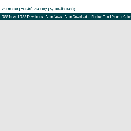
Webmaster
|
Hledání
|
Statistiky
|
Syndikační kanály
RSS News
|
RSS Downloads
|
Atom News
|
Atom Downloads
|
Plucker Text
|
Plucker Color