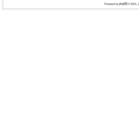
phpBB
Powered by
© 2001, 