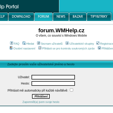
forum.WMHelp.cz
O všem, co souvisí s Windows Mobile
FAQ
Hledat
Seznam uživatelů
Uživatelské skupiny
Registrac
Osobní nastavení
Přihlásit se pro kontrolu soukromých zpráv
Přihlášen
Zadejte prosím vaše uživatelské jméno a heslo
Uživatel:
Heslo:
Přihlásit mě automaticky při každé návštěvě:
Zapomněl(a) jsem svoje heslo