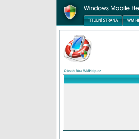
Obsah fóra WMHelp.cz