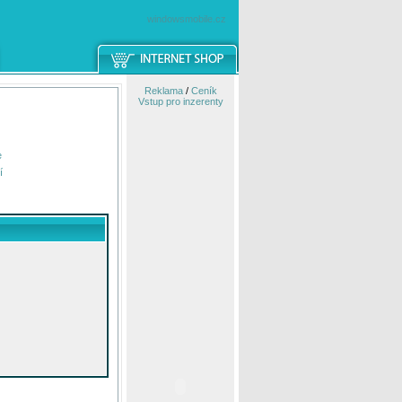
windowsmobile.cz
Reklama
/
Ceník
Vstup pro inzerenty
e
í