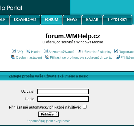
forum.WMHelp.cz
O všem, co souvisí s Windows Mobile
FAQ
Hledat
Seznam uživatelů
Uživatelské skupiny
Registrac
Osobní nastavení
Přihlásit se pro kontrolu soukromých zpráv
Přihlášen
Zadejte prosím vaše uživatelské jméno a heslo
Uživatel:
Heslo:
Přihlásit mě automaticky při každé návštěvě:
Zapomněl(a) jsem svoje heslo