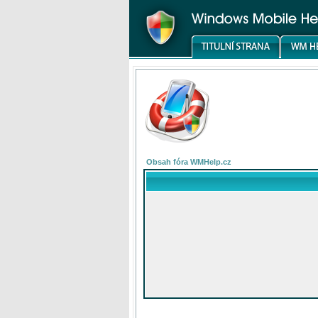
Obsah fóra WMHelp.cz