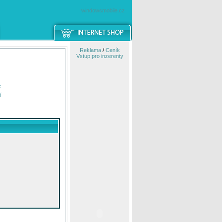
windowsmobile.cz
Reklama
/
Ceník
Vstup pro inzerenty
e
í