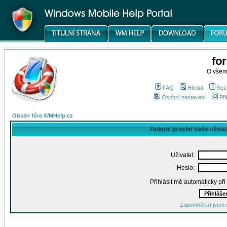
fo
O všem
FAQ
Hledat
Sez
Osobní nastavení
Při
Obsah fóra WMHelp.cz
Zadejte prosím vaše uživa
Uživatel:
Heslo:
Přihlásit mě automaticky př
Zapomněl(a) jsem 