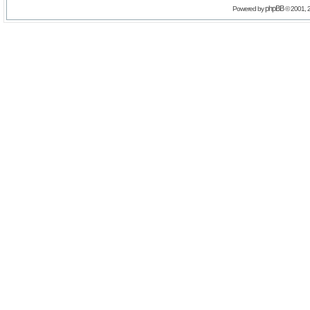
phpBB
Powered by
© 2001, 