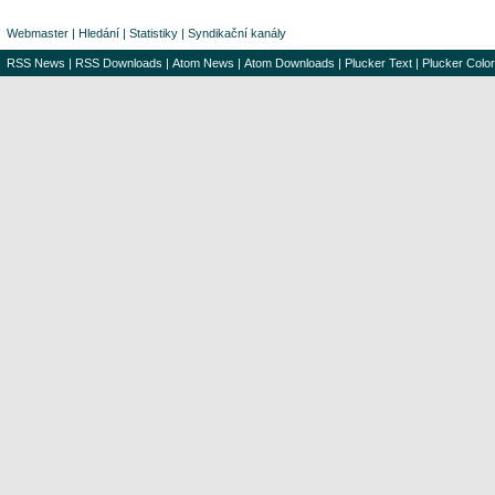
Webmaster
|
Hledání
|
Statistiky
|
Syndikační kanály
RSS News
|
RSS Downloads
|
Atom News
|
Atom Downloads
|
Plucker Text
|
Plucker Color