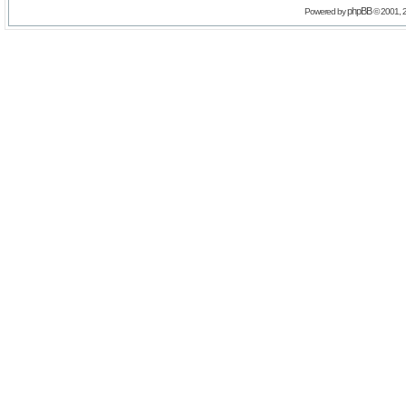
phpBB
Powered by
© 2001, 