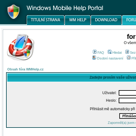
fo
O všem
FAQ
Hledat
Sez
Osobní nastavení
Při
Obsah fóra WMHelp.cz
Zadejte prosím vaše uživa
Uživatel:
Heslo:
Přihlásit mě automaticky př
Zapomněl(a) jsem 