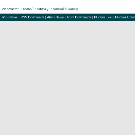
Webmaster
|
Hledání
|
Statistiky
|
Syndikační kanály
RSS News
|
RSS Downloads
|
Atom News
|
Atom Downloads
|
Plucker Text
|
Plucker Color