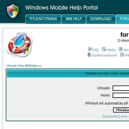
fo
O všem
FAQ
Hledat
Sez
Osobní nastavení
Při
Obsah fóra WMHelp.cz
Zadejte prosím vaše uživa
Uživatel:
Heslo:
Přihlásit mě automaticky př
Zapomněl(a) jsem 