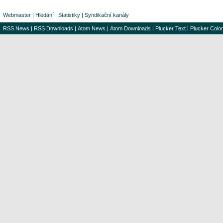
Webmaster
|
Hledání
|
Statistiky
|
Syndikační kanály
RSS News
|
RSS Downloads
|
Atom News
|
Atom Downloads
|
Plucker Text
|
Plucker Color