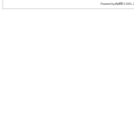
phpBB
Powered by
© 2001, 