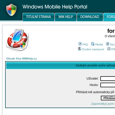
fo
O všem
FAQ
Hledat
Sez
Osobní nastavení
Při
Obsah fóra WMHelp.cz
Zadejte prosím vaše uživa
Uživatel:
Heslo:
Přihlásit mě automaticky př
Zapomněl(a) jsem 