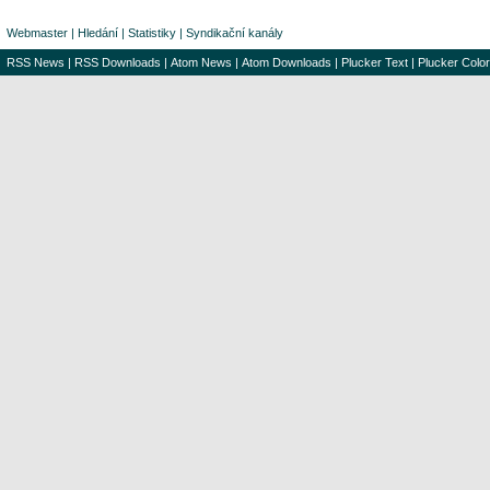
Webmaster
|
Hledání
|
Statistiky
|
Syndikační kanály
RSS News
|
RSS Downloads
|
Atom News
|
Atom Downloads
|
Plucker Text
|
Plucker Color