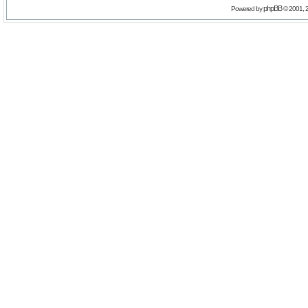
phpBB
Powered by
© 2001, 