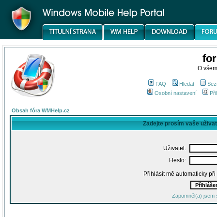
fo
O všem
FAQ
Hledat
Sez
Osobní nastavení
Při
Obsah fóra WMHelp.cz
Zadejte prosím vaše uživa
Uživatel:
Heslo:
Přihlásit mě automaticky př
Zapomněl(a) jsem 