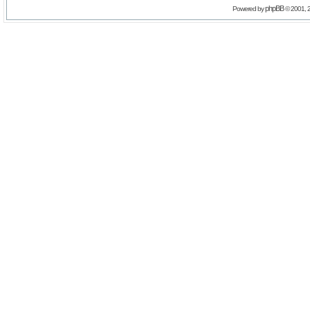
phpBB
Powered by
© 2001, 