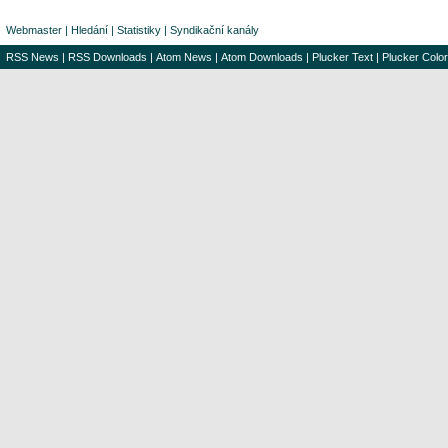
Webmaster
|
Hledání
|
Statistiky
|
Syndikační kanály
RSS News
|
RSS Downloads
|
Atom News
|
Atom Downloads
|
Plucker Text
|
Plucker Color